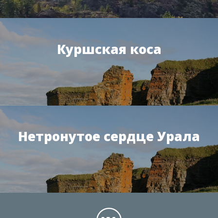
Куршская коса
Нетронутое сердце Урала