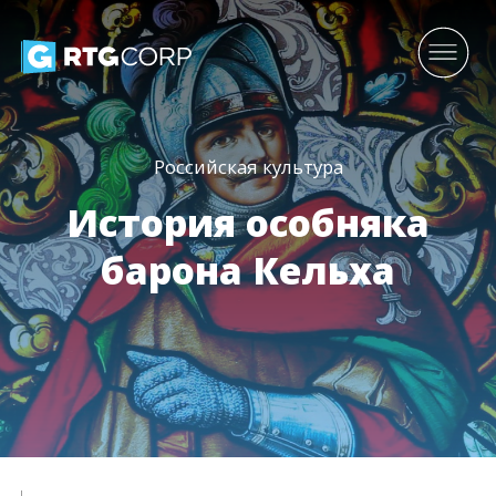
Российская культура
История особняка
барона Кельха